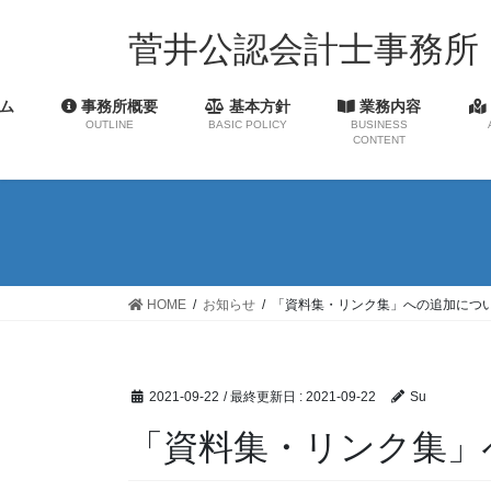
コ
ナ
ン
ビ
菅井公認会計士事務所
テ
ゲ
ン
ー
ム
事務所概要
基本方針
業務内容
ツ
シ
OUTLINE
BASIC POLICY
BUSINESS
に
ョ
CONTENT
移
ン
動
に
移
動
HOME
お知らせ
「資料集・リンク集」への追加につ
2021-09-22
/ 最終更新日 :
2021-09-22
Su
「資料集・リンク集」